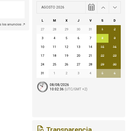
AGOSTO 2026
L
M
X
J
V
S
D
s los anuncios
27
28
29
30
31
1
2
3
4
5
6
7
8
9
10
11
12
13
14
15
16
17
18
19
20
21
22
23
24
25
26
27
28
29
30
31
1
2
3
4
5
6
08/08/2026
10:
02
:37
(UTC/GMT +2)
Transparencia